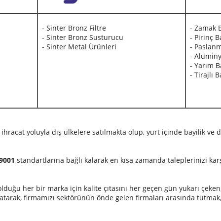
- Sinter Bronz Filtre
- Zamak B
- Sinter Bronz Susturucu
- Pirinç B
- Sinter Metal Ürünleri
- Paslanm
- Alüminy
- Yarım B
- Tirajlı B
racat yoluyla dış ülkelere satılmakta olup, yurt içinde bayilik ve dir
9001
standartlarına bağlı kalarak en kısa zamanda taleplerinizi karş
lduğu her bir marka için kalite çıtasını her geçen gün yukarı çeke
ratarak, firmamızı sektörünün önde gelen firmaları arasında tutma