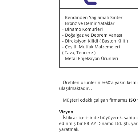
- Kendinden Yağlamalı Sinter
- Bronz ve Demir Yataklar
- Dinamo Kömürleri
- Doğalgaz ve Deprem Vanası
- Direksiyon Kilidi ( Baston Kilit )
- Çeşitli Mutfak Malzemeleri
( Tava, Tencere )
- Metal Enjeksiyon Ürünleri
Üretilen ürünlerin %60'a yakın kısmı ih
ulaşılmaktadır. ,
Müşteri odaklı çalışan firmamız
ISO 
Vizyon
İstikrar içerisinde büyüyerek, sahip o
edinmiş bir ER-AY Dinamo Ltd. Şti. ya
yaratmak.