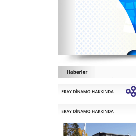
Haberler
Yeni ürünümü
Türkiyede ilk ve
Laboratuarımız
ERAY DİNAMO HAKKINDA
2015 Fuar Takvi
Yeni ürünümü
Yeni ürünümü
ERAY DİNAMO HAKKINDA
Eğitime verdiği
Kişisel verile