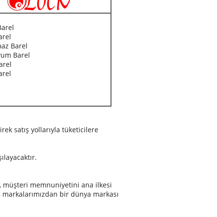
arel
arel
az Barel
um Barel
arel
arel
ek satış yollarıyla tüketicilere
ılayacaktır.
n, müşteri memnuniyetini ana ilkesi
k, markalarımızdan bir dünya markası