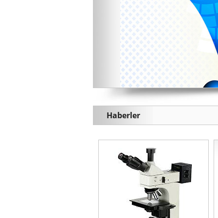
Zamak Barel
Ayarlı Sust
Pirinç Barel
Tüp Mot
Alüminyum Barel
Paslanmaz Barel
Tirajlı Barel
Yarım Barel
Haberler
Yeni ürünümü
Türkiyede ilk ve
Laboratuarımız
2015 Fuar Takvi
Yeni ürünümü
Yeni ürünümü
Eğitime verdiği
Kişisel verile